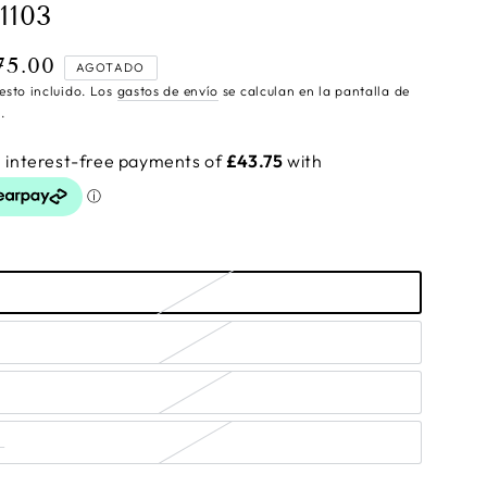
1103
75.00
cio
AGOTADO
ular
esto incluido. Los
gastos de envío
se calculan en la pantalla de
.
L