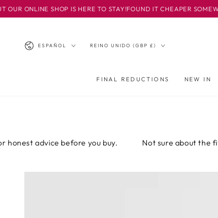
IR AL
NE SHOP IS HERE TO STAY!
FOUND IT CHEAPER SOMEWHERE ELSE? 
CONTENIDO
Idioma
País/región
ESPAÑOL
REINO UNIDO (GBP £)
FINAL REDUCTIONS
NEW IN
 advice before you buy.
Not sure about the fit? Email o
IR A LA
INFORMACIÓN
DEL PRODUCTO