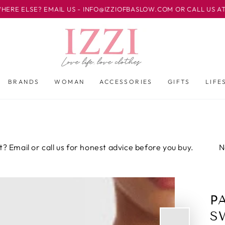
EMAIL US - INFO@IZZIOFBASLOW.COM OR CALL US AT 01246 582
BRANDS
WOMAN
ACCESSORIES
GIFTS
LIFE
r call us for honest advice before you buy.
Not sure ab
P
S