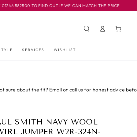
500 TO FIND OUT IF WE CAN MATCH THE PRICE
OUR BAS
Iniciar
Carrito
sesión
STYLE
SERVICES
WISHLIST
out the fit? Email or call us for honest advice before you buy
AUL SMITH NAVY WOOL
WIRL JUMPER W2R-324N-