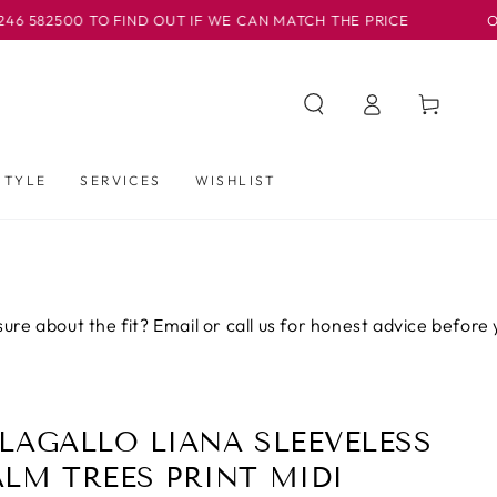
0 TO FIND OUT IF WE CAN MATCH THE PRICE
OUR BASLO
Iniciar
Carrito
sesión
STYLE
SERVICES
WISHLIST
t the fit? Email or call us for honest advice before you buy.
ILAGALLO LIANA SLEEVELESS
ALM TREES PRINT MIDI