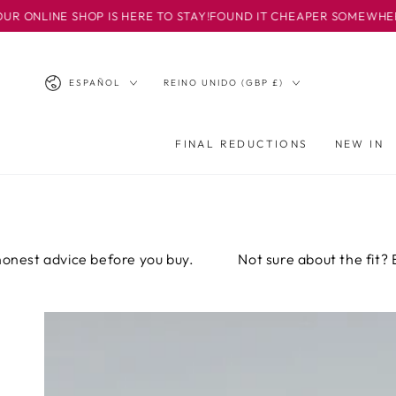
IR AL
 SHOP IS HERE TO STAY!
FOUND IT CHEAPER SOMEWHERE ELSE? E
CONTENIDO
Idioma
País/región
ESPAÑOL
REINO UNIDO (GBP £)
FINAL REDUCTIONS
NEW IN
advice before you buy.
Not sure about the fit? Email or 
IR A LA
INFORMACIÓN
DEL PRODUCTO