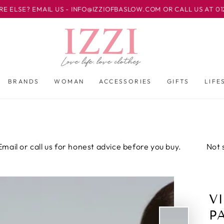
MAIL US - INFO@IZZIOFBASLOW.COM OR CALL US AT 01246 58250
BRANDS
WOMAN
ACCESSORIES
GIFTS
LIFE
call us for honest advice before you buy.
Not sure abou
V
P