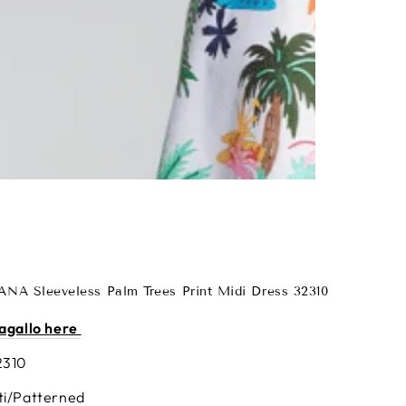
IANA Sleeveless Palm Trees Print Midi Dress 32310
lagallo here
2310
ti/Patterned