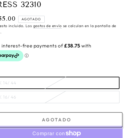
RESS 32310
55.00
cio
AGOTADO
ular
esto incluido. Los
gastos de envío
se calculan en la pantalla de
.
K 14/ 44
K 16/ 46
AGOTADO