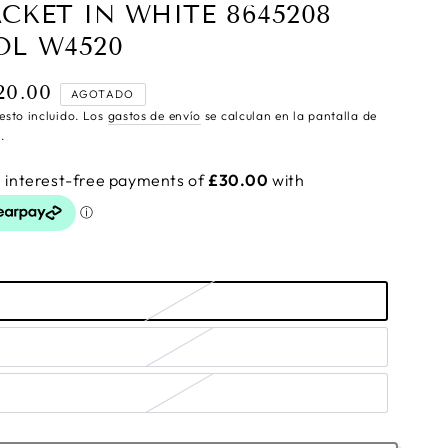
ACKET IN WHITE 8645208
OL W4520
20.00
cio
AGOTADO
ular
esto incluido. Los
gastos de envío
se calculan en la pantalla de
.