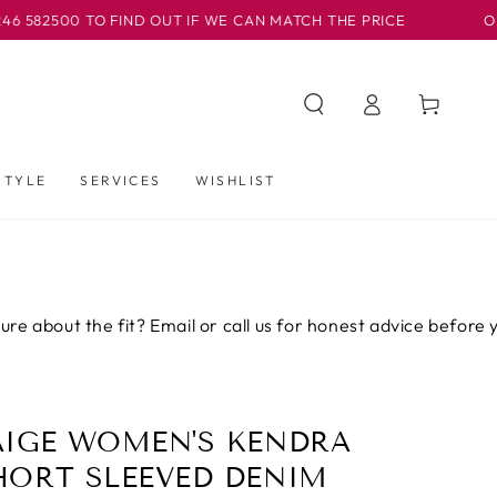
TO FIND OUT IF WE CAN MATCH THE PRICE
OUR BASLOW 
Iniciar
Carrito
sesión
STYLE
SERVICES
WISHLIST
the fit? Email or call us for honest advice before you buy.
AIGE WOMEN'S KENDRA
HORT SLEEVED DENIM