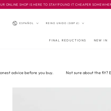
IR AL
SHOP IS HERE TO STAY!
FOUND IT CHEAPER SOMEWHERE ELSE? EMA
CONTENIDO
Idioma
País/región
ESPAÑOL
REINO UNIDO (GBP £)
FINAL REDUCTIONS
NEW IN
vice before you buy.
Not sure about the fit? Email or ca
IR A LA
INFORMACIÓN
DEL PRODUCTO