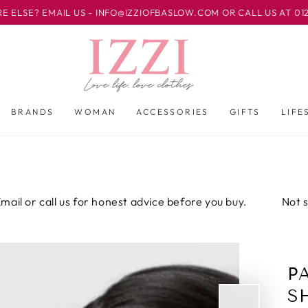
IL US - INFO@IZZIOFBASLOW.COM OR CALL US AT 01246 582500 
BRANDS
WOMAN
ACCESSORIES
GIFTS
LIFE
ll us for honest advice before you buy.
Not sure about 
P
S