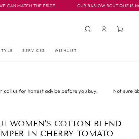
 THE PRICE
OUR BASLOW BOUTIQUE IS NOW CLOSED (WIT
Iniciar
Carrito
sesión
STYLE
SERVICES
WISHLIST
honest advice before you buy.
Not sure about the fit? E
UI WOMEN'S COTTON BLEND
UMPER IN CHERRY TOMATO