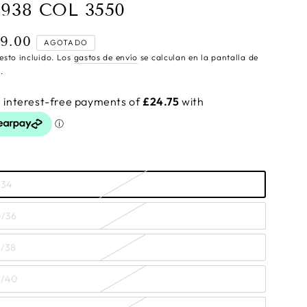
9938 COL 3550
9.00
cio
AGOTADO
ular
esto incluido. Los
gastos de envío
se calculan en la pantalla de
.
/34
0/36
2/38
4/40