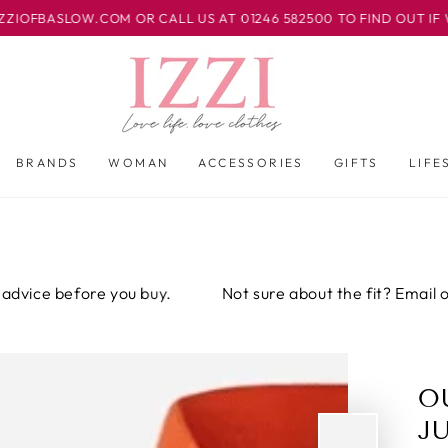
M OR CALL US AT 01246 582500 TO FIND OUT IF WE CAN MATCH
BRANDS
WOMAN
ACCESSORIES
GIFTS
LIFE
 you buy.
Not sure about the fit? Email or call us for 
O
J