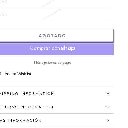
6/42
8/44
AGOTADO
Más opciones de pago
Add to Wishlist
HIPPING INFORMATION
ETURNS INFORMATION
ÁS INFORMACIÓN
ER IMÁGENES