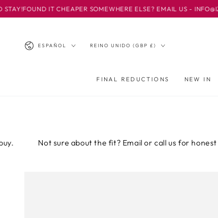
IR AL
T CHEAPER SOMEWHERE ELSE? EMAIL US - INFO@IZZIOFBASLOW.CO
CONTENIDO
Idioma
País/región
ESPAÑOL
REINO UNIDO (GBP £)
FINAL REDUCTIONS
NEW IN
 sure about the fit? Email or call us for honest advice before
IR A LA
INFORMACIÓN
DEL PRODUCTO