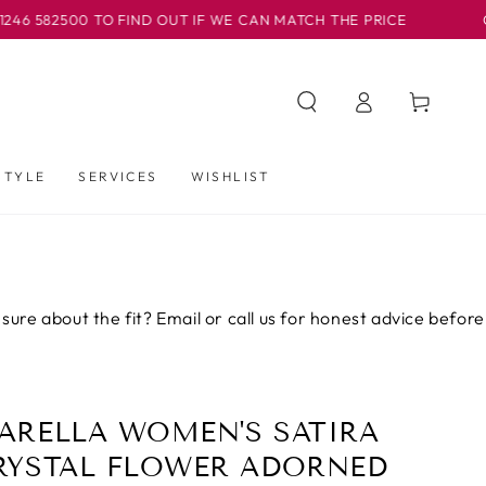
 TO FIND OUT IF WE CAN MATCH THE PRICE
OUR BASLOW
Iniciar
Carrito
sesión
STYLE
SERVICES
WISHLIST
 the fit? Email or call us for honest advice before you buy.
ARELLA WOMEN'S SATIRA
RYSTAL FLOWER ADORNED