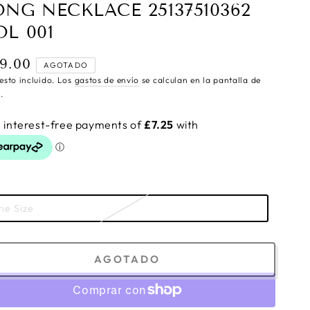
ONG NECKLACE 25137510362
OL 001
9.00
cio
AGOTADO
ular
esto incluido. Los
gastos de envío
se calculan en la pantalla de
.
ne Size
AGOTADO