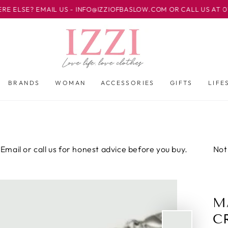
AIL US - INFO@IZZIOFBASLOW.COM OR CALL US AT 01246 582500
BRANDS
WOMAN
ACCESSORIES
GIFTS
LIFE
all us for honest advice before you buy.
Not sure about
M
C