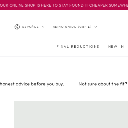
IR AL
SHOP IS HERE TO STAY!
FOUND IT CHEAPER SOMEWHERE ELSE? EM
CONTENIDO
Idioma
País/región
ESPAÑOL
REINO UNIDO (GBP £)
FINAL REDUCTIONS
NEW IN
vice before you buy.
Not sure about the fit? Email or c
IR A LA
INFORMACIÓN
DEL PRODUCTO