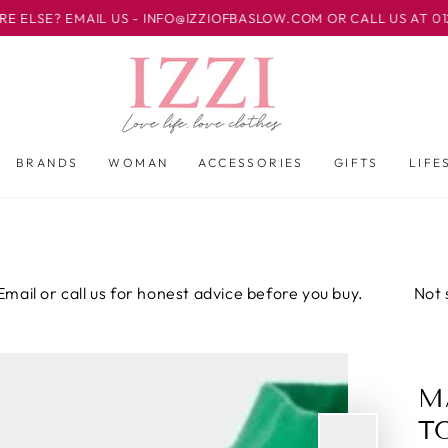
L US - INFO@IZZIOFBASLOW.COM OR CALL US AT 01246 582500 
BRANDS
WOMAN
ACCESSORIES
GIFTS
LIFE
ll us for honest advice before you buy.
Not sure about t
M
T