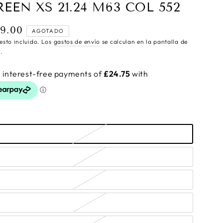
REEN XS 21.24 M63 COL 552
9.00
cio
AGOTADO
ular
esto incluido. Los
gastos de envío
se calculan en la pantalla de
.