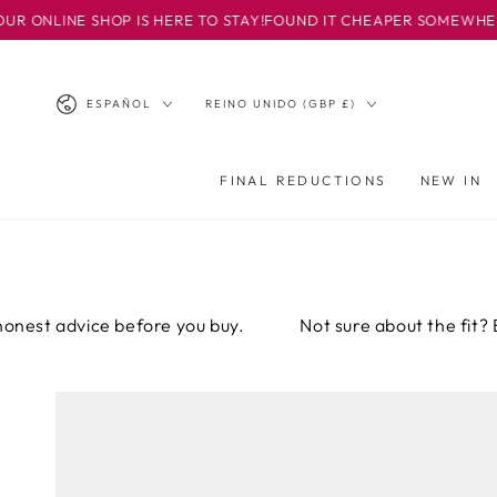
IR AL
HOP IS HERE TO STAY!
FOUND IT CHEAPER SOMEWHERE ELSE? EMAI
CONTENIDO
Idioma
País/región
ESPAÑOL
REINO UNIDO (GBP £)
FINAL REDUCTIONS
NEW IN
ice before you buy.
Not sure about the fit? Email or ca
IR A LA
INFORMACIÓN
DEL PRODUCTO