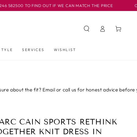
TO FIND OUT IF WE CAN MATCH THE PRICE
OUR BASLOW 
Iniciar
Carrito
sesión
STYLE
SERVICES
WISHLIST
he fit? Email or call us for honest advice before you buy.
ARC CAIN SPORTS RETHINK
OGETHER KNIT DRESS IN