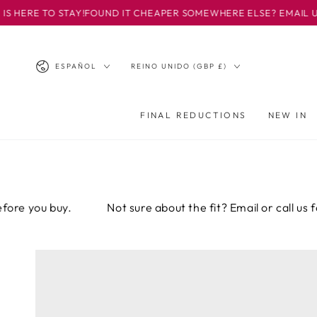
IR AL
O STAY!
FOUND IT CHEAPER SOMEWHERE ELSE? EMAIL US - INFO@I
CONTENIDO
Idioma
País/región
ESPAÑOL
REINO UNIDO (GBP £)
FINAL REDUCTIONS
NEW IN
 buy.
Not sure about the fit? Email or call us for hone
IR A LA
INFORMACIÓN
DEL PRODUCTO