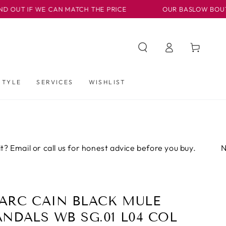
F WE CAN MATCH THE PRICE
OUR BASLOW BOUTIQUE IS N
Iniciar
Carrito
sesión
STYLE
SERVICES
WISHLIST
or call us for honest advice before you buy.
Not sure a
ARC CAIN BLACK MULE
ANDALS WB SG.01 L04 COL