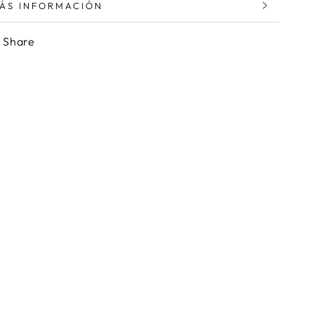
ÁS INFORMACIÓN
ER IMÁGENES
Share