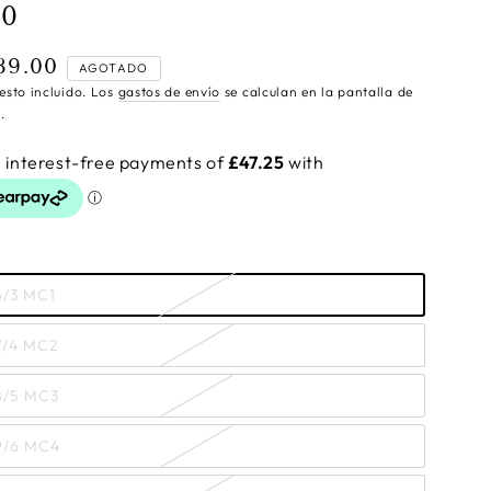
00
89.00
cio
AGOTADO
ular
esto incluido. Los
gastos de envío
se calculan en la pantalla de
.
6/3 MC1
7/4 MC2
8/5 MC3
9/6 MC4