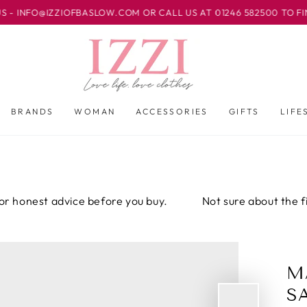
ZZIOFBASLOW.COM OR CALL US AT 01246 582500 TO FIND OUT I
BRANDS
WOMAN
ACCESSORIES
GIFTS
LIFE
st advice before you buy.
Not sure about the fit? Email 
M
S