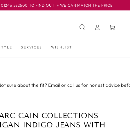
 TO FIND OUT IF WE CAN MATCH THE PRICE
OUR BASLOW
Iniciar
Carrito
sesión
STYLE
SERVICES
WISHLIST
t the fit? Email or call us for honest advice before you buy.
ARC CAIN COLLECTIONS
IGAN INDIGO JEANS WITH