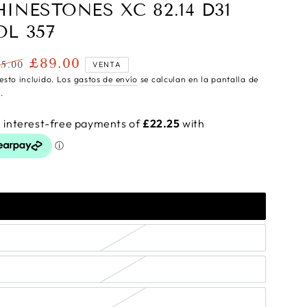
HINESTONES XC 82.14 D31
OL 357
£89.00
5.00
VENTA
cio
Precio
esto incluido. Los
gastos de envío
se calculan en la pantalla de
ular
de
.
venta