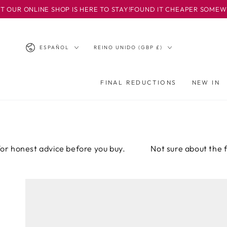
IR AL
SHOP IS HERE TO STAY!
FOUND IT CHEAPER SOMEWHERE ELSE? EMA
CONTENIDO
Idioma
País/región
ESPAÑOL
REINO UNIDO (GBP £)
FINAL REDUCTIONS
NEW IN
dvice before you buy.
Not sure about the fit? Email or 
IR A LA
INFORMACIÓN
DEL PRODUCTO