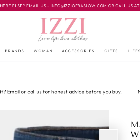
IL US - INFO@IZZIOFBASLOW.COM OR CALL US AT 01246 582500
BRANDS
WOMAN
ACCESSORIES
GIFTS
LIFE
call us for honest advice before you buy.
Not sure abou
M
W