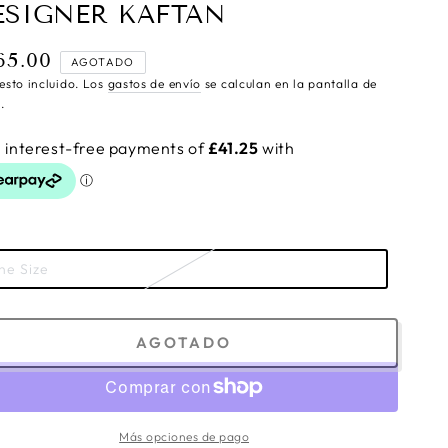
ESIGNER KAFTAN
65.00
cio
AGOTADO
ular
esto incluido. Los
gastos de envío
se calculan en la pantalla de
.
ne Size
AGOTADO
Más opciones de pago