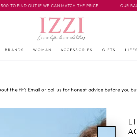
IF WE CAN MATCH THE PRICE
OUR BASLOW BOUTIQUE IS 
BRANDS
WOMAN
ACCESSORIES
GIFTS
LIFE
l or call us for honest advice before you buy.
Not sure
L
A