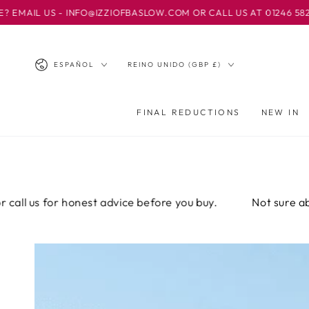
IR AL
@IZZIOFBASLOW.COM OR CALL US AT 01246 582500 TO FIND OUT 
CONTENIDO
Idioma
País/región
ESPAÑOL
REINO UNIDO (GBP £)
FINAL REDUCTIONS
NEW IN
est advice before you buy.
Not sure about the fit? Emai
IR A LA
INFORMACIÓN
DEL PRODUCTO