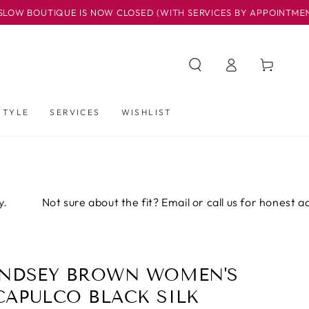
NOW CLOSED (WITH SERVICES BY APPOINTMENT ONLY)...BUT OUR
Iniciar
Carrito
sesión
STYLE
SERVICES
WISHLIST
 about the fit? Email or call us for honest advice before you 
INDSEY BROWN WOMEN'S
CAPULCO BLACK SILK