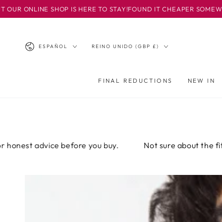
IR AL
 SHOP IS HERE TO STAY!
FOUND IT CHEAPER SOMEWHERE ELSE? E
CONTENIDO
Idioma
País/región
ESPAÑOL
REINO UNIDO (GBP £)
FINAL REDUCTIONS
NEW IN
dvice before you buy.
Not sure about the fit? Email or 
IR A LA
INFORMACIÓN
DEL PRODUCTO