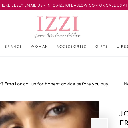
MAIL US - INFO@IZZIOFBASLOW.COM OR CALL US AT 01246 58250
BRANDS
WOMAN
ACCESSORIES
GIFTS
LIFE
call us for honest advice before you buy.
Not sure abou
J
F