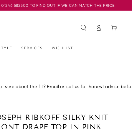
0 TO FIND OUT IF WE CAN MATCH THE PRICE
OUR BASLO
Iniciar
Carrito
sesión
STYLE
SERVICES
WISHLIST
t the fit? Email or call us for honest advice before you buy.
OSEPH RIBKOFF SILKY KNIT
RONT DRAPE TOP IN PINK