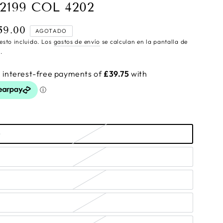
2199 COL 4202
59.00
cio
AGOTADO
ular
esto incluido. Los
gastos de envío
se calculan en la pantalla de
.
0
2
4
6