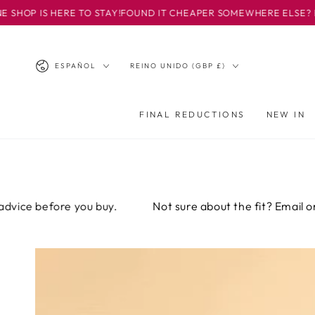
IR AL
ERE TO STAY!
FOUND IT CHEAPER SOMEWHERE ELSE? EMAIL US - I
CONTENIDO
Idioma
País/región
ESPAÑOL
REINO UNIDO (GBP £)
FINAL REDUCTIONS
NEW IN
ore you buy.
Not sure about the fit? Email or call us fo
IR A LA
INFORMACIÓN
DEL PRODUCTO