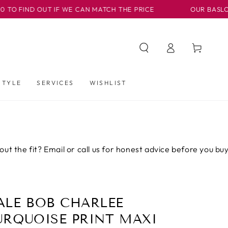
UT IF WE CAN MATCH THE PRICE
OUR BASLOW BOUTIQUE 
Iniciar
Carrito
sesión
STYLE
SERVICES
WISHLIST
 Email or call us for honest advice before you buy.
Not
ALE BOB CHARLEE
URQUOISE PRINT MAXI