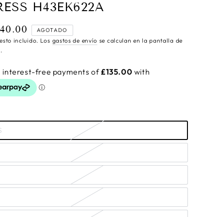
RESS H43EK622A
40.00
cio
AGOTADO
ular
esto incluido. Los
gastos de envío
se calculan en la pantalla de
.
S