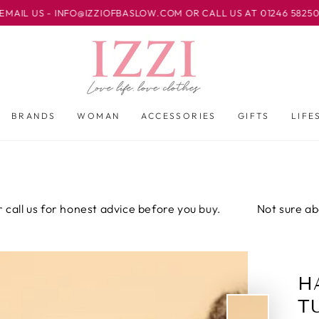
NFO@IZZIOFBASLOW.COM OR CALL US AT 01246 582500 TO FIND O
BRANDS
WOMAN
ACCESSORIES
GIFTS
LIFE
r honest advice before you buy.
Not sure about the fit?
H
T